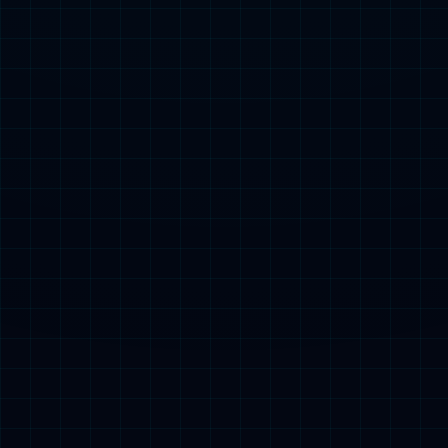
2026
02
/
郑州jiuyou.com集团开展“墨韵剪春
10
共贺新年”春节活动
2026
02
/
郑州jiuyou.com集团开展春节前困
10
难职工走访慰问活动
2026
02
/
<
1
2
3
4
>