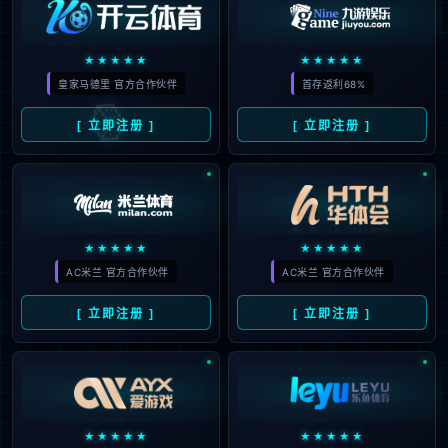
2026
05
招采信息
/
活力jiuyou.com 健康同行--郑州
26
jiuyou.com集团2026年职工健步走
活动圆满举行
2026
04
/
郑州jiuyou.com集团召开罗中玉同
24
志光荣退休座谈会
2026
04
/