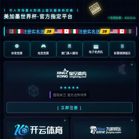
404 error
首页
糟糕,页面找不到了
关于jiuyou.com
可能的原因是
产业体系
网站可能在进行维护或者出现了程序问题。
秒自动跳转到首页
行业动态
回到首页
新闻中心
党的建设
多彩jiuyou.com