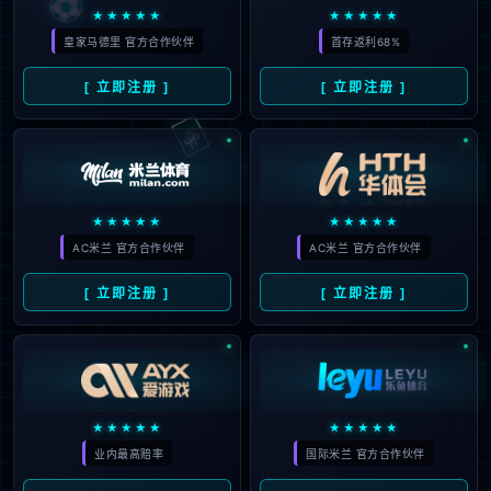
招采信息
版权所有 © 郑州jiuyou.com事业投资发展集团有限公司
标签
本网站支持IPV6