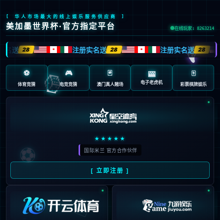
404 error
首页
糟糕,页面找不到了
关于jiuyou.com
可能的原因是
产业体系
网站可能在进行维护或者出现了程序问题。
秒自动跳转到首页
行业动态
回到首页
新闻中心
党的建设
多彩jiuyou.com